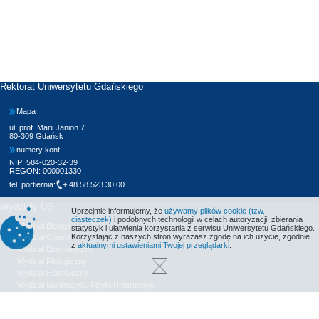
Rektorat Uniwersytetu Gdańskiego
Mapa
ul. prof. Marii Janion 7
80-309 Gdańsk
numery kont
NIP: 584-020-32-39
REGON: 000001330
tel. portiernia:
+ 48 58 523 30 00
Wydziały UG
Uprzejmie informujemy, że
używamy plików cookie (tzw.
ciasteczek)
i podobnych technologii w celach autoryzacji, zbierania
Wydział Biologii
statystyk i ułatwienia korzystania z serwisu Uniwersytetu Gdańskiego.
Korzystając z naszych stron wyrażasz zgodę na ich użycie, zgodnie
Wydział Chemii
z
aktualnymi ustawieniami Twojej przeglądarki
.
Wydział Ekonomiczny
Wydział Filologiczny
Wydział Historyczny
Wydział Matematyki, Fizyki i Informatyki
Wydział Nauk Społecznych
Wydział Oceanografii i Geografii