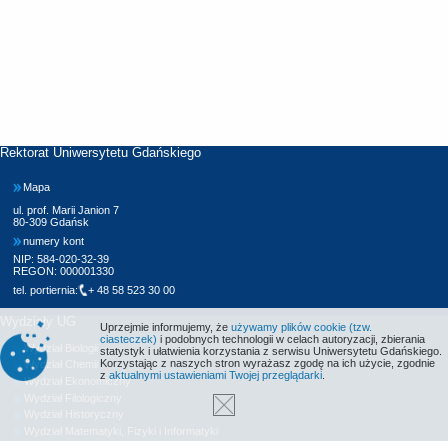
Rektorat Uniwersytetu Gdańskiego
Mapa
ul. prof. Marii Janion 7
80-309 Gdańsk
numery kont
NIP: 584-020-32-39
REGON: 000001330
tel. portiernia:
+ 48 58 523 30 00
Wydziały UG
Uprzejmie informujemy, że
używamy plików cookie (tzw.
ciasteczek)
i podobnych technologii w celach autoryzacji, zbierania
Wydział Biologii
statystyk i ułatwienia korzystania z serwisu Uniwersytetu Gdańskiego.
Korzystając z naszych stron wyrażasz zgodę na ich użycie, zgodnie
Wydział Chemii
z
aktualnymi ustawieniami Twojej przeglądarki
.
Wydział Ekonomiczny
Wydział Filologiczny
Wydział Historyczny
Wydział Matematyki, Fizyki i Informatyki
Wydział Nauk Społecznych