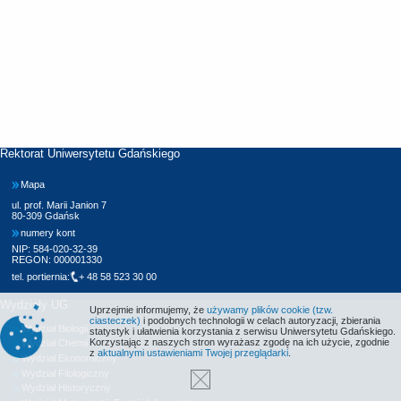
Rektorat Uniwersytetu Gdańskiego
Mapa
ul. prof. Marii Janion 7
80-309 Gdańsk
numery kont
NIP: 584-020-32-39
REGON: 000001330
tel. portiernia:
+ 48 58 523 30 00
Wydziały UG
Uprzejmie informujemy, że
używamy plików cookie (tzw.
ciasteczek)
i podobnych technologii w celach autoryzacji, zbierania
Wydział Biologii
statystyk i ułatwienia korzystania z serwisu Uniwersytetu Gdańskiego.
Korzystając z naszych stron wyrażasz zgodę na ich użycie, zgodnie
Wydział Chemii
z
aktualnymi ustawieniami Twojej przeglądarki
.
Wydział Ekonomiczny
Wydział Filologiczny
Wydział Historyczny