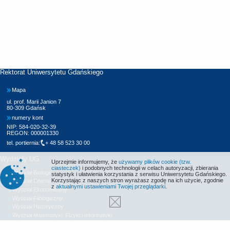
Rektorat Uniwersytetu Gdańskiego
Mapa
ul. prof. Marii Janion 7
80-309 Gdańsk
numery kont
NIP: 584-020-32-39
REGON: 000001330
tel. portiernia:
+ 48 58 523 30 00
Wydziały UG
Uprzejmie informujemy, że
używamy plików cookie (tzw.
ciasteczek)
i podobnych technologii w celach autoryzacji, zbierania
Wydział Biologii
statystyk i ułatwienia korzystania z serwisu Uniwersytetu Gdańskiego.
Korzystając z naszych stron wyrażasz zgodę na ich użycie, zgodnie
Wydział Chemii
z
aktualnymi ustawieniami Twojej przeglądarki
.
Wydział Ekonomiczny
Wydział Filologiczny
Wydział Historyczny
Wydział Matematyki, Fizyki i Informatyki
Wydział Nauk Społecznych