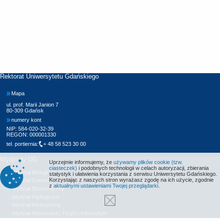
Rektorat Uniwersytetu Gdańskiego
Mapa
ul. prof. Marii Janion 7
80-309 Gdańsk
numery kont
NIP: 584-020-32-39
REGON: 000001330
tel. portiernia:
+ 48 58 523 30 00
Wydziały UG
Uprzejmie informujemy, że
używamy plików cookie (tzw.
ciasteczek)
i podobnych technologii w celach autoryzacji, zbierania
Wydział Biologii
statystyk i ułatwienia korzystania z serwisu Uniwersytetu Gdańskiego.
Korzystając z naszych stron wyrażasz zgodę na ich użycie, zgodnie
Wydział Chemii
z
aktualnymi ustawieniami Twojej przeglądarki
.
Wydział Ekonomiczny
Wydział Filologiczny
Wydział Historyczny
Wydział Matematyki, Fizyki i Informatyki