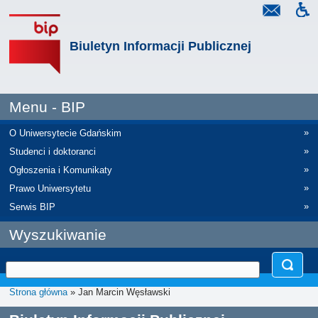
Biuletyn Informacji Publicznej
Menu - BIP
»
O Uniwersytecie Gdańskim
»
Studenci i doktoranci
»
Ogłoszenia i Komunikaty
»
Prawo Uniwersytetu
»
Serwis BIP
Wyszukiwanie
Strona główna
» Jan Marcin Węsławski