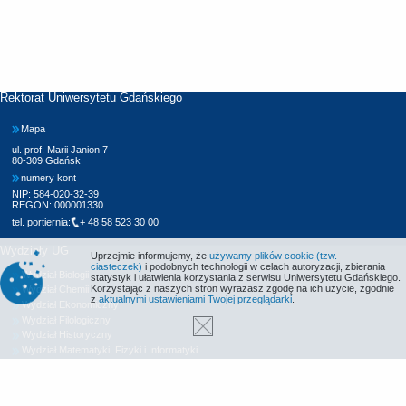
Rektorat Uniwersytetu Gdańskiego
Mapa
ul. prof. Marii Janion 7
80-309 Gdańsk
numery kont
NIP: 584-020-32-39
REGON: 000001330
tel. portiernia:
+ 48 58 523 30 00
Wydziały UG
Uprzejmie informujemy, że
używamy plików cookie (tzw.
ciasteczek)
i podobnych technologii w celach autoryzacji, zbierania
Wydział Biologii
statystyk i ułatwienia korzystania z serwisu Uniwersytetu Gdańskiego.
Korzystając z naszych stron wyrażasz zgodę na ich użycie, zgodnie
Wydział Chemii
z
aktualnymi ustawieniami Twojej przeglądarki
.
Wydział Ekonomiczny
Wydział Filologiczny
Wydział Historyczny
Wydział Matematyki, Fizyki i Informatyki
Wydział Nauk Społecznych
Wydział Oceanografii i Geografii
Wydział Prawa i Administracji