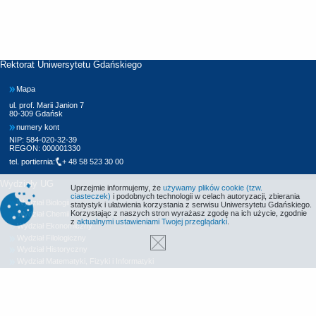
Rektorat Uniwersytetu Gdańskiego
Mapa
ul. prof. Marii Janion 7
80-309 Gdańsk
numery kont
NIP: 584-020-32-39
REGON: 000001330
tel. portiernia:
+ 48 58 523 30 00
Wydziały UG
Uprzejmie informujemy, że
używamy plików cookie (tzw.
ciasteczek)
i podobnych technologii w celach autoryzacji, zbierania
Wydział Biologii
statystyk i ułatwienia korzystania z serwisu Uniwersytetu Gdańskiego.
Korzystając z naszych stron wyrażasz zgodę na ich użycie, zgodnie
Wydział Chemii
z
aktualnymi ustawieniami Twojej przeglądarki
.
Wydział Ekonomiczny
Wydział Filologiczny
Wydział Historyczny
Wydział Matematyki, Fizyki i Informatyki
Wydział Nauk Społecznych
Wydział Oceanografii i Geografii
Wydział Prawa i Administracji
Wydział Zarządzania