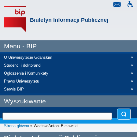
Biuletyn Informacji Publicznej
Menu - BIP
»
O Uniwersytecie Gdańskim
»
Studenci i doktoranci
»
Ogłoszenia i Komunikaty
»
Prawo Uniwersytetu
»
Serwis BIP
Wyszukiwanie
Strona główna
» Wacław Antoni Bielawski