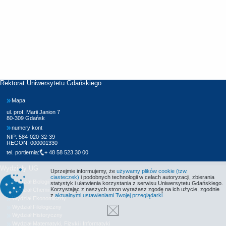
Rektorat Uniwersytetu Gdańskiego
Mapa
ul. prof. Marii Janion 7
80-309 Gdańsk
numery kont
NIP: 584-020-32-39
REGON: 000001330
tel. portiernia:
+ 48 58 523 30 00
Wydziały UG
Uprzejmie informujemy, że
używamy plików cookie (tzw.
ciasteczek)
i podobnych technologii w celach autoryzacji, zbierania
Wydział Biologii
statystyk i ułatwienia korzystania z serwisu Uniwersytetu Gdańskiego.
Korzystając z naszych stron wyrażasz zgodę na ich użycie, zgodnie
Wydział Chemii
z
aktualnymi ustawieniami Twojej przeglądarki
.
Wydział Ekonomiczny
Wydział Filologiczny
Wydział Historyczny
Wydział Matematyki, Fizyki i Informatyki