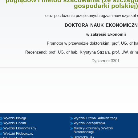
gospodarki polskiej)
oraz po złożeniu przepisanych egzaminów uzyskał 
doktora nauk ekonomiczn
w zakresie Ekonomii
Promotor w przewodzie doktorskim: prof. UG, dr hab
Recenzenci: prof. UG, dr hab. Krystyna Strzała, prof. UW, dr
Dyplom nr 3301.
Wydział Biologii
Wydział Prawa i Administracji
Wydział Chemii
Wydział Zarządzania
Wydział Ekonomiczny
Międzyuczelniany Wydział
Biotechnologii
Wydział Filologiczny
Biblioteka UG