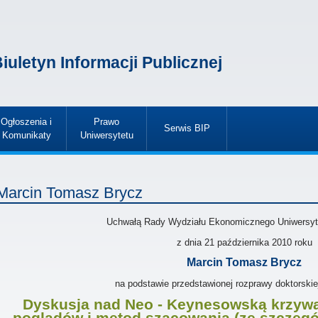
iuletyn Informacji Publicznej
Ogłoszenia i
Prawo
Serwis BIP
Komunikaty
Uniwersytetu
»
»
»
Marcin Tomasz Brycz
Uchwałą Rady Wydziału Ekonomicznego Uniwersyt
z dnia
21 października 2010
roku
Marcin Tomasz Brycz
na podstawie przedstawionej rozprawy doktorskie
Dyskusja nad Neo - Keynesowską krzywą 
poglądów i metod szacowania (ze szczeg