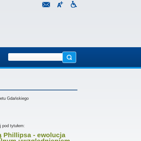
etu Gdańskiego
j pod tytułem:
Phillipsa - ewolucja
ólnym uwzględnieniem