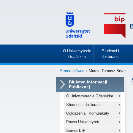
B
O Uniwersytecie
Studenci i
Gdańskim
doktoranci
»
»
Strona główna
» Marcin Tomasz Brycz
Biuletyn Informacji
Publicznej
O Uniwersytecie Gdańskim
Studenci i doktoranci
Ogłoszenia i Komunikaty
Prawo Uniwersytetu
Serwis BIP