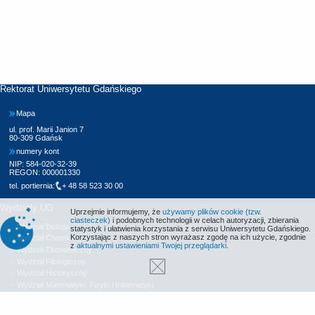
Rektorat Uniwersytetu Gdańskiego
Mapa
ul. prof. Marii Janion 7
80-309 Gdańsk
numery kont
NIP: 584-020-32-39
REGON: 000001330
tel. portiernia:
+ 48 58 523 30 00
Wydziały UG
Uprzejmie informujemy, że
używamy plików cookie (tzw.
ciasteczek)
i podobnych technologii w celach autoryzacji, zbierania
Wydział Biologii
statystyk i ułatwienia korzystania z serwisu Uniwersytetu Gdańskiego.
Korzystając z naszych stron wyrażasz zgodę na ich użycie, zgodnie
Wydział Chemii
z
aktualnymi ustawieniami Twojej przeglądarki
.
Wydział Ekonomiczny
Wydział Filologiczny
Wydział Historyczny
Wydział Matematyki, Fizyki i Informatyki
Wydział Nauk Społecznych
Wydział Oceanografii i Geografii