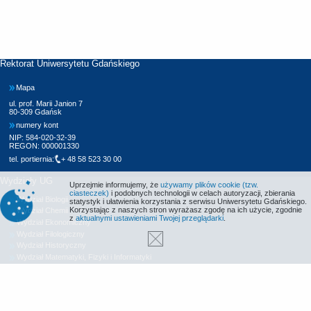
Rektorat Uniwersytetu Gdańskiego
Mapa
ul. prof. Marii Janion 7
80-309 Gdańsk
numery kont
NIP: 584-020-32-39
REGON: 000001330
tel. portiernia:
+ 48 58 523 30 00
Wydziały UG
Uprzejmie informujemy, że
używamy plików cookie (tzw.
ciasteczek)
i podobnych technologii w celach autoryzacji, zbierania
Wydział Biologii
statystyk i ułatwienia korzystania z serwisu Uniwersytetu Gdańskiego.
Korzystając z naszych stron wyrażasz zgodę na ich użycie, zgodnie
Wydział Chemii
z
aktualnymi ustawieniami Twojej przeglądarki
.
Wydział Ekonomiczny
Wydział Filologiczny
Wydział Historyczny
Wydział Matematyki, Fizyki i Informatyki
Wydział Nauk Społecznych
Wydział Oceanografii i Geografii
Wydział Prawa i Administracji
Wydział Zarządzania