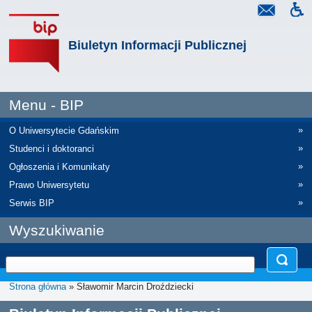
Biuletyn Informacji Publicznej
Menu - BIP
»
O Uniwersytecie Gdańskim
»
Studenci i doktoranci
»
Ogłoszenia i Komunikaty
»
Prawo Uniwersytetu
»
Serwis BIP
Wyszukiwanie
Strona główna
» Sławomir Marcin Droździecki