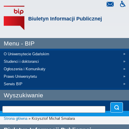
Biuletyn Informacji Publicznej
Menu - BIP
»
O Uniwersytecie Gdańskim
»
Studenci i doktoranci
»
Ogłoszenia i Komunikaty
»
Prawo Uniwersytetu
»
Serwis BIP
Wyszukiwanie
Strona główna
» Krzysztof Michał Smalara