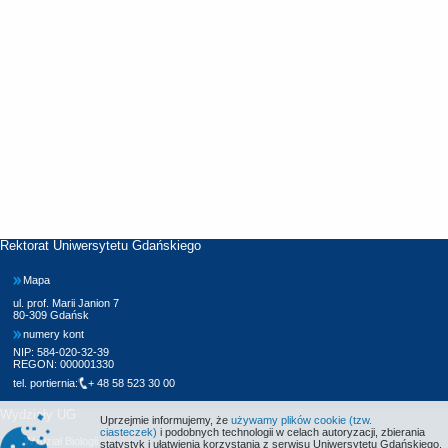
Rektorat Uniwersytetu Gdańskiego
Mapa
ul. prof. Marii Janion 7
80-309 Gdańsk
numery kont
NIP: 584-020-32-39
REGON: 000001330
tel. portiernia:
+ 48 58 523 30 00
Wydziały UG
Uprzejmie informujemy, że
używamy plików cookie (tzw.
ciasteczek)
i podobnych technologii w celach autoryzacji, zbierania
Wydział Biologii
statystyk i ułatwienia korzystania z serwisu Uniwersytetu Gdańskiego.