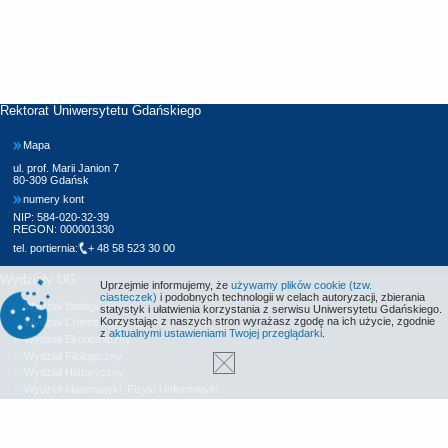
Rektorat Uniwersytetu Gdańskiego
Mapa
ul. prof. Marii Janion 7
80-309 Gdańsk
numery kont
NIP: 584-020-32-39
REGON: 000001330
tel. portiernia:
+ 48 58 523 30 00
Wydziały UG
Uprzejmie informujemy, że
używamy plików cookie (tzw.
ciasteczek)
i podobnych technologii w celach autoryzacji, zbierania
Wydział Biologii
statystyk i ułatwienia korzystania z serwisu Uniwersytetu Gdańskiego.
Korzystając z naszych stron wyrażasz zgodę na ich użycie, zgodnie
Wydział Chemii
z
aktualnymi ustawieniami Twojej przeglądarki
.
Wydział Ekonomiczny
Wydział Filologiczny
Wydział Historyczny
Wydział Matematyki, Fizyki i Informatyki
Wydział Nauk Społecznych
Wydział Oceanografii i Geografii
Wydział Prawa i Administracji