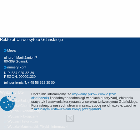
Rektorat Uniwersytetu Gdańskiego
Mapa
ul. prof. Marii Janion 7
80-309 Gdańsk
numery kont
NIP: 584-020-32-39
REGON: 000001330
tel. portiernia:
+ 48 58 523 30 00
Wydziały UG
Uprzejmie informujemy, że
używamy plików cookie (tzw.
ciasteczek)
i podobnych technologii w celach autoryzacji, zbierania
Wydział Biologii
statystyk i ułatwienia korzystania z serwisu Uniwersytetu Gdańskiego.
Korzystając z naszych stron wyrażasz zgodę na ich użycie, zgodnie
Wydział Chemii
z
aktualnymi ustawieniami Twojej przeglądarki
.
Wydział Ekonomiczny
Wydział Filologiczny
Wydział Historyczny
Wydział Matematyki, Fizyki i Informatyki
Wydział Nauk Społecznych
Wydział Oceanografii i Geografii