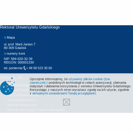
Rektorat Uniwersytetu Gdańskiego
Mapa
ul. prof. Marii Janion 7
80-309 Gdańsk
numery kont
NIP: 584-020-32-39
REGON: 000001330
tel. portiernia:
+ 48 58 523 30 00
Wydziały UG
Uprzejmie informujemy, że
używamy plików cookie (tzw.
ciasteczek)
i podobnych technologii w celach autoryzacji, zbierania
Wydział Biologii
statystyk i ułatwienia korzystania z serwisu Uniwersytetu Gdańskiego.
Korzystając z naszych stron wyrażasz zgodę na ich użycie, zgodnie
Wydział Chemii
z
aktualnymi ustawieniami Twojej przeglądarki
.
Wydział Ekonomiczny
Wydział Filologiczny
Wydział Historyczny
Wydział Matematyki, Fizyki i Informatyki
Wydział Nauk Społecznych
Wydział Oceanografii i Geografii
Wydział Prawa i Administracji
Wydział Zarządzania