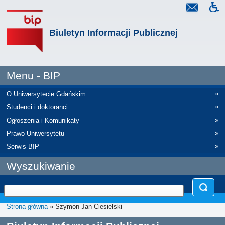
Biuletyn Informacji Publicznej
Menu - BIP
»
O Uniwersytecie Gdańskim
»
Studenci i doktoranci
»
Ogłoszenia i Komunikaty
»
Prawo Uniwersytetu
»
Serwis BIP
Wyszukiwanie
Strona główna
» Szymon Jan Ciesielski