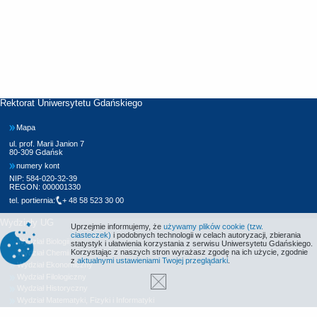
Rektorat Uniwersytetu Gdańskiego
Mapa
ul. prof. Marii Janion 7
80-309 Gdańsk
numery kont
NIP: 584-020-32-39
REGON: 000001330
tel. portiernia:
+ 48 58 523 30 00
Wydziały UG
Uprzejmie informujemy, że
używamy plików cookie (tzw.
ciasteczek)
i podobnych technologii w celach autoryzacji, zbierania
Wydział Biologii
statystyk i ułatwienia korzystania z serwisu Uniwersytetu Gdańskiego.
Korzystając z naszych stron wyrażasz zgodę na ich użycie, zgodnie
Wydział Chemii
z
aktualnymi ustawieniami Twojej przeglądarki
.
Wydział Ekonomiczny
Wydział Filologiczny
Wydział Historyczny
Wydział Matematyki, Fizyki i Informatyki
Wydział Nauk Społecznych