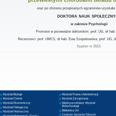
oraz po złożeniu przepisanych egzaminów uzyskała
doktora nauk społeczny
w zakresie Psychologii
Promotor w przewodzie doktorskim: prof. UG, dr hab.
Recenzenci: prof. UMCS, dr hab. Ewa Szepietowska, prof. UG, dr
Dyplom nr 3553.
Wydział Biologii
Wydział Prawa i Administracji
Wydział Chemii
Wydział Zarządzania
Wydział Ekonomiczny
Międzyuczelniany Wydział
Biotechnologii
Wydział Filologiczny
Biblioteka UG
Wydział Historyczny
Centrum Języków Obcych
Wydział Matematyki, Fizyki i