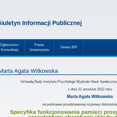
iuletyn Informacji Publicznej
Ogłoszenia i
Prawo
Serwis BIP
Komunikaty
Uniwersytetu
»
»
»
Marta Agata Witkowska
Uchwałą Rady Instytutu Psychologii Wydziału Nauk Społeczny
z dnia
21 września 2012
roku
Marta Agata Witkowska
na podstawie przedstawionej rozprawy doktorskie
Specyfika funkcjonowania pamięci pro
przewlekłymi chorobami ukladu