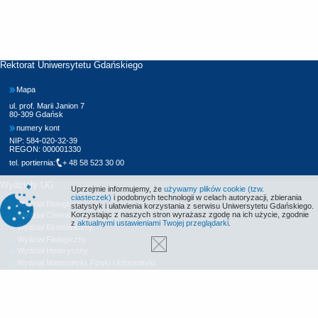
Rektorat Uniwersytetu Gdańskiego
Mapa
ul. prof. Marii Janion 7
80-309 Gdańsk
numery kont
NIP: 584-020-32-39
REGON: 000001330
tel. portiernia:
+ 48 58 523 30 00
Wydziały UG
Uprzejmie informujemy, że
używamy plików cookie (tzw.
ciasteczek)
i podobnych technologii w celach autoryzacji, zbierania
Wydział Biologii
statystyk i ułatwienia korzystania z serwisu Uniwersytetu Gdańskiego.
Korzystając z naszych stron wyrażasz zgodę na ich użycie, zgodnie
Wydział Chemii
z
aktualnymi ustawieniami Twojej przeglądarki
.
Wydział Ekonomiczny
Wydział Filologiczny
Wydział Historyczny
Wydział Matematyki, Fizyki i Informatyki
Wydział Nauk Społecznych
Wydział Oceanografii i Geografii
Wydział Prawa i Administracji
Wydział Zarządzania