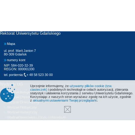
Rektorat Uniwersytetu Gdańskiego
Mapa
ul. prof. Marii Janion 7
80-309 Gdańsk
numery kont
NIP: 584-020-32-39
REGON: 000001330
tel. portiernia:
+ 48 58 523 30 00
Wydziały UG
Uprzejmie informujemy, że
używamy plików cookie (tzw.
ciasteczek)
i podobnych technologii w celach autoryzacji, zbierania
Wydział Biologii
statystyk i ułatwienia korzystania z serwisu Uniwersytetu Gdańskiego.
Korzystając z naszych stron wyrażasz zgodę na ich użycie, zgodnie
Wydział Chemii
z
aktualnymi ustawieniami Twojej przeglądarki
.
Wydział Ekonomiczny
Wydział Filologiczny
Wydział Historyczny
Wydział Matematyki, Fizyki i Informatyki
Wydział Nauk Społecznych
Wydział Oceanografii i Geografii
Wydział Prawa i Administracji