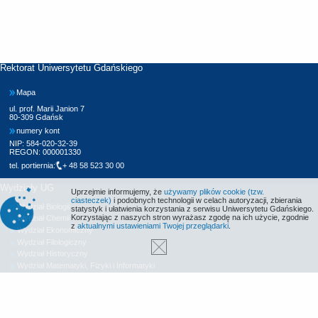
Rektorat Uniwersytetu Gdańskiego
Mapa
ul. prof. Marii Janion 7
80-309 Gdańsk
numery kont
NIP: 584-020-32-39
REGON: 000001330
tel. portiernia:
+ 48 58 523 30 00
Wydziały UG
Uprzejmie informujemy, że
używamy plików cookie (tzw.
ciasteczek)
i podobnych technologii w celach autoryzacji, zbierania
Wydział Biologii
statystyk i ułatwienia korzystania z serwisu Uniwersytetu Gdańskiego.
Korzystając z naszych stron wyrażasz zgodę na ich użycie, zgodnie
Wydział Chemii
z
aktualnymi ustawieniami Twojej przeglądarki
.
Wydział Ekonomiczny
Wydział Filologiczny
Wydział Historyczny
Wydział Matematyki, Fizyki i Informatyki
Wydział Nauk Społecznych
Wydział Oceanografii i Geografii
Wydział Prawa i Administracji
Wydział Zarządzania