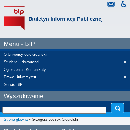
Biuletyn Informacji Publicznej
Menu - BIP
»
O Uniwersytecie Gdańskim
»
Studenci i doktoranci
»
Ogłoszenia i Komunikaty
»
Prawo Uniwersytetu
»
Serwis BIP
Wyszukiwanie
Strona główna
» Grzegorz Leszek Ciesielski