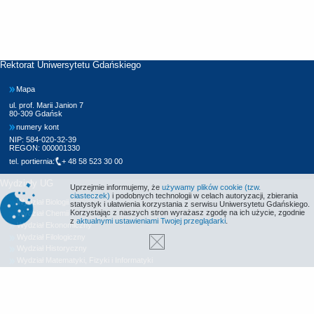
Rektorat Uniwersytetu Gdańskiego
Mapa
ul. prof. Marii Janion 7
80-309 Gdańsk
numery kont
NIP: 584-020-32-39
REGON: 000001330
tel. portiernia:
+ 48 58 523 30 00
Wydziały UG
Uprzejmie informujemy, że
używamy plików cookie (tzw.
ciasteczek)
i podobnych technologii w celach autoryzacji, zbierania
Wydział Biologii
statystyk i ułatwienia korzystania z serwisu Uniwersytetu Gdańskiego.
Korzystając z naszych stron wyrażasz zgodę na ich użycie, zgodnie
Wydział Chemii
z
aktualnymi ustawieniami Twojej przeglądarki
.
Wydział Ekonomiczny
Wydział Filologiczny
Wydział Historyczny
Wydział Matematyki, Fizyki i Informatyki
Wydział Nauk Społecznych
Wydział Oceanografii i Geografii
Wydział Prawa i Administracji
Wydział Zarządzania