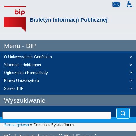
Biuletyn Informacji Publicznej
Menu - BIP
»
O Uniwersytecie Gdańskim
»
Studenci i doktoranci
»
Ogłoszenia i Komunikaty
»
Prawo Uniwersytetu
»
Serwis BIP
Wyszukiwanie
Strona główna
» Dominika Sylwia Janus