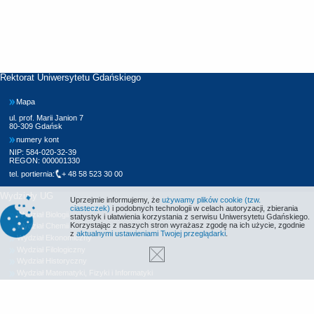
Rektorat Uniwersytetu Gdańskiego
Mapa
ul. prof. Marii Janion 7
80-309 Gdańsk
numery kont
NIP: 584-020-32-39
REGON: 000001330
tel. portiernia:
+ 48 58 523 30 00
Wydziały UG
Uprzejmie informujemy, że
używamy plików cookie (tzw.
ciasteczek)
i podobnych technologii w celach autoryzacji, zbierania
Wydział Biologii
statystyk i ułatwienia korzystania z serwisu Uniwersytetu Gdańskiego.
Korzystając z naszych stron wyrażasz zgodę na ich użycie, zgodnie
Wydział Chemii
z
aktualnymi ustawieniami Twojej przeglądarki
.
Wydział Ekonomiczny
Wydział Filologiczny
Wydział Historyczny
Wydział Matematyki, Fizyki i Informatyki
Wydział Nauk Społecznych
Wydział Oceanografii i Geografii
Wydział Prawa i Administracji