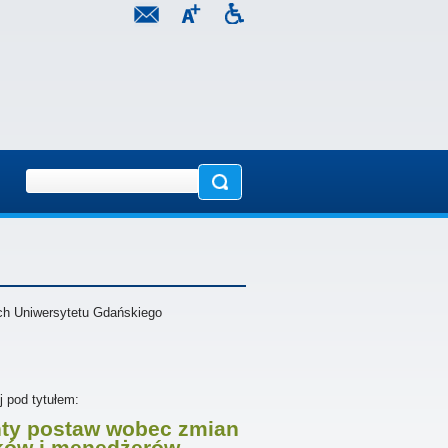
ch Uniwersytetu Gdańskiego
j pod tytułem:
nty postaw wobec zmian
ków i menedżerów