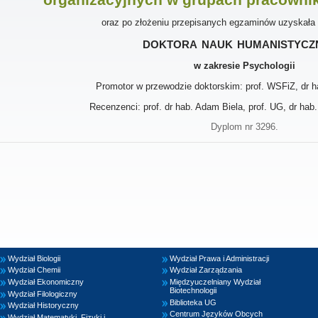
oraz po złożeniu przepisanych egzaminów uzyskała
doktora nauk humanistycz
w zakresie Psychologii
Promotor w przewodzie doktorskim: prof. WSFiZ, dr 
Recenzenci: prof. dr hab. Adam Biela, prof. UG, dr ha
Dyplom nr 3296.
Wydział Biologii
Wydział Prawa i Administracji
Wydział Chemii
Wydział Zarządzania
Wydział Ekonomiczny
Międzyuczelniany Wydział
Biotechnologii
Wydział Filologiczny
Biblioteka UG
Wydział Historyczny
Centrum Języków Obcych
Wydział Matematyki, Fizyki i