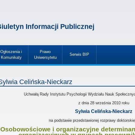
iuletyn Informacji Publicznej
Ogłoszenia i
Prawo
Serwis BIP
Komunikaty
Uniwersytetu
»
»
»
Sylwia Celińska-Nieckarz
Uchwałą Rady Instytutu Psychologii Wydziału Nauk Społeczny
z dnia
28 września 2010
roku
Sylwia Celińska-Nieckarz
na podstawie przedstawionej rozprawy doktorskie
Osobowościowe i organizacyjne determina
organizacyjnych w grupach pracowni