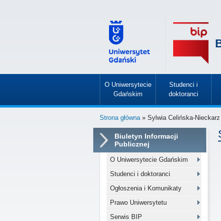
B
O Uniwersytecie
Studenci i
Gdańskim
doktoranci
»
»
Strona główna
» Sylwia Celińska-Nieckarz
Biuletyn Informacji
Publicznej
O Uniwersytecie Gdańskim
Studenci i doktoranci
Ogłoszenia i Komunikaty
Prawo Uniwersytetu
Serwis BIP