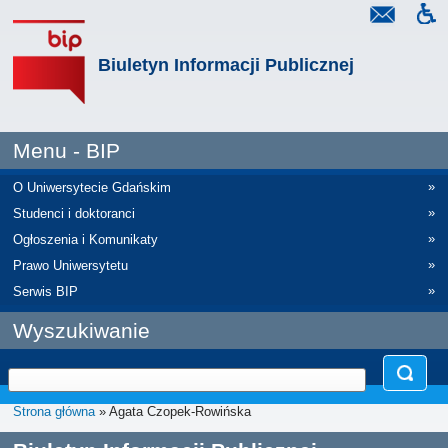
Biuletyn Informacji Publicznej
Menu - BIP
»
O Uniwersytecie Gdańskim
»
Studenci i doktoranci
»
Ogłoszenia i Komunikaty
»
Prawo Uniwersytetu
»
Serwis BIP
Wyszukiwanie
Strona główna
» Agata Czopek-Rowińska