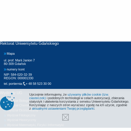
Rektorat Uniwersytetu Gdańskiego
Mapa
ul. prof. Marii Janion 7
80-309 Gdańsk
numery kont
NIP: 584-020-32-39
REGON: 000001330
tel. portiernia:
+ 48 58 523 30 00
Wydziały UG
Uprzejmie informujemy, że
używamy plików cookie (tzw.
ciasteczek)
i podobnych technologii w celach autoryzacji, zbierania
Wydział Biologii
statystyk i ułatwienia korzystania z serwisu Uniwersytetu Gdańskiego.
Korzystając z naszych stron wyrażasz zgodę na ich użycie, zgodnie
Wydział Chemii
z
aktualnymi ustawieniami Twojej przeglądarki
.
Wydział Ekonomiczny
Wydział Filologiczny
Wydział Historyczny
Wydział Matematyki, Fizyki i Informatyki
Wydział Nauk Społecznych