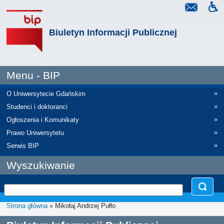
Biuletyn Informacji Publicznej
Menu - BIP
»
O Uniwersytecie Gdańskim
»
Studenci i doktoranci
»
Ogłoszenia i Komunikaty
»
Prawo Uniwersytetu
»
Serwis BIP
Wyszukiwanie
Strona główna
» Mikołaj Andrzej Pułło