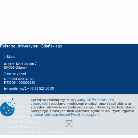
Rektorat Uniwersytetu Gdańskiego
Mapa
ul. prof. Marii Janion 7
80-309 Gdańsk
numery kont
NIP: 584-020-32-39
REGON: 000001330
tel. portiernia:
+ 48 58 523 30 00
Wydziały UG
Uprzejmie informujemy, że
używamy plików cookie (tzw.
ciasteczek)
i podobnych technologii w celach autoryzacji, zbierania
Wydział Biologii
statystyk i ułatwienia korzystania z serwisu Uniwersytetu Gdańskiego.
Korzystając z naszych stron wyrażasz zgodę na ich użycie, zgodnie
Wydział Chemii
z
aktualnymi ustawieniami Twojej przeglądarki
.
Wydział Ekonomiczny
Wydział Filologiczny
Wydział Historyczny
Wydział Matematyki, Fizyki i Informatyki
Wydział Nauk Społecznych