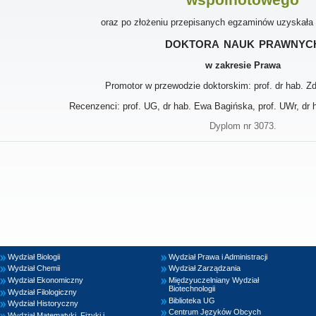
oraz po złożeniu przepisanych egzaminów uzyskała
doktora nauk prawnyc
w zakresie Prawa
Promotor w przewodzie doktorskim: prof. dr hab. Z
Recenzenci: prof. UG, dr hab. Ewa Bagińska, prof. UWr, dr 
Dyplom nr 3073.
Wydział Biologii
Wydział Prawa i Administracji
Wydział Chemii
Wydział Zarządzania
Wydział Ekonomiczny
Międzyuczelniany Wydział
Biotechnologii
Wydział Filologiczny
Biblioteka UG
Wydział Historyczny
Centrum Języków Obcych
Wydział Matematyki, Fizyki i