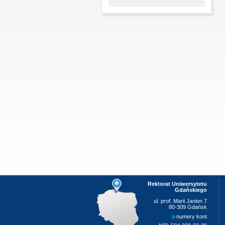
Rektorat Uniwersytetu
Gdańskiego
ul. prof. Marii Janion 7
80-309 Gdańsk
numery kont