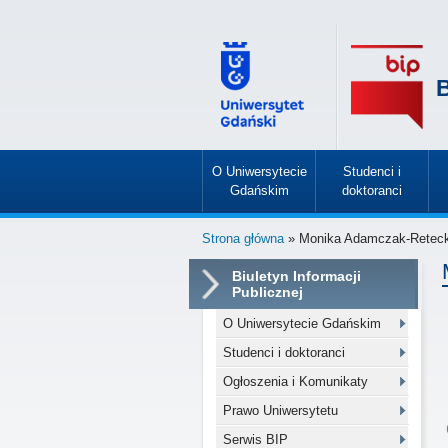
B
O Uniwersytecie
Studenci i
Gdańskim
doktoranci
»
»
Strona główna
» Monika Adamczak-Retec
Biuletyn Informacji
Publicznej
O Uniwersytecie Gdańskim
Studenci i doktoranci
Ogłoszenia i Komunikaty
Prawo Uniwersytetu
Serwis BIP