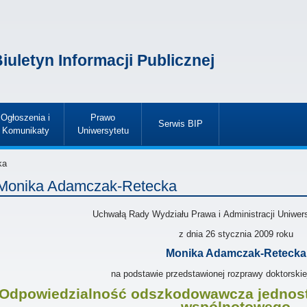
iuletyn Informacji Publicznej
Ogłoszenia i
Prawo
Serwis BIP
Komunikaty
Uniwersytetu
»
»
»
ka
Monika Adamczak-Retecka
Uchwałą Rady Wydziału Prawa i Administracji Uniwer
z dnia
26 stycznia 2009
roku
Monika Adamczak-Retecka
na podstawie przedstawionej rozprawy doktorskie
Odpowiedzialność odszkodowawcza jednost
wspólnotowego