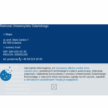
Rektorat Uniwersytetu Gdańskiego
Mapa
ul. prof. Marii Janion 7
80-309 Gdańsk
numery kont
NIP: 584-020-32-39
REGON: 000001330
tel. portiernia:
+ 48 58 523 30 00
Wydziały UG
Uprzejmie informujemy, że
używamy plików cookie (tzw.
ciasteczek)
i podobnych technologii w celach autoryzacji, zbierania
Wydział Biologii
statystyk i ułatwienia korzystania z serwisu Uniwersytetu Gdańskiego.
Korzystając z naszych stron wyrażasz zgodę na ich użycie, zgodnie
Wydział Chemii
z
aktualnymi ustawieniami Twojej przeglądarki
.
Wydział Ekonomiczny
Wydział Filologiczny
Wydział Historyczny
Wydział Matematyki, Fizyki i Informatyki
Wydział Nauk Społecznych
Wydział Oceanografii i Geografii
Wydział Prawa i Administracji