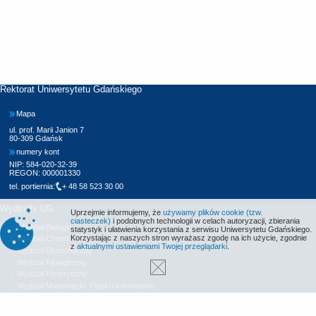
Rektorat Uniwersytetu Gdańskiego
Mapa
ul. prof. Marii Janion 7
80-309 Gdańsk
numery kont
NIP: 584-020-32-39
REGON: 000001330
tel. portiernia:
+ 48 58 523 30 00
Wydziały UG
Uprzejmie informujemy, że
używamy plików cookie (tzw.
ciasteczek)
i podobnych technologii w celach autoryzacji, zbierania
Wydział Biologii
statystyk i ułatwienia korzystania z serwisu Uniwersytetu Gdańskiego.
Korzystając z naszych stron wyrażasz zgodę na ich użycie, zgodnie
Wydział Chemii
z
aktualnymi ustawieniami Twojej przeglądarki
.
Wydział Ekonomiczny
Wydział Filologiczny
Wydział Historyczny
Wydział Matematyki, Fizyki i Informatyki
Wydział Nauk Społecznych
Wydział Oceanografii i Geografii