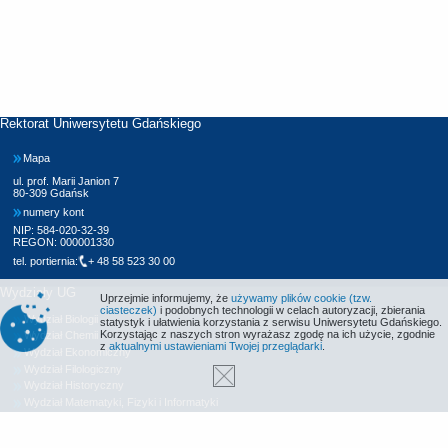
Rektorat Uniwersytetu Gdańskiego
Mapa
ul. prof. Marii Janion 7
80-309 Gdańsk
numery kont
NIP: 584-020-32-39
REGON: 000001330
tel. portiernia:
+ 48 58 523 30 00
Wydziały UG
Uprzejmie informujemy, że
używamy plików cookie (tzw.
ciasteczek)
i podobnych technologii w celach autoryzacji, zbierania
Wydział Biologii
statystyk i ułatwienia korzystania z serwisu Uniwersytetu Gdańskiego.
Korzystając z naszych stron wyrażasz zgodę na ich użycie, zgodnie
Wydział Chemii
z
aktualnymi ustawieniami Twojej przeglądarki
.
Wydział Ekonomiczny
Wydział Filologiczny
Wydział Historyczny
Wydział Matematyki, Fizyki i Informatyki
Wydział Nauk Społecznych
Wydział Oceanografii i Geografii