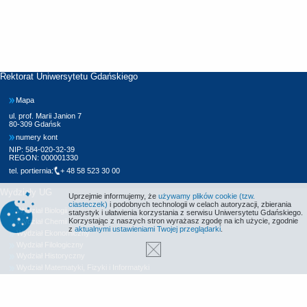
Rektorat Uniwersytetu Gdańskiego
Mapa
ul. prof. Marii Janion 7
80-309 Gdańsk
numery kont
NIP: 584-020-32-39
REGON: 000001330
tel. portiernia:
+ 48 58 523 30 00
Wydziały UG
Uprzejmie informujemy, że
używamy plików cookie (tzw.
ciasteczek)
i podobnych technologii w celach autoryzacji, zbierania
Wydział Biologii
statystyk i ułatwienia korzystania z serwisu Uniwersytetu Gdańskiego.
Korzystając z naszych stron wyrażasz zgodę na ich użycie, zgodnie
Wydział Chemii
z
aktualnymi ustawieniami Twojej przeglądarki
.
Wydział Ekonomiczny
Wydział Filologiczny
Wydział Historyczny
Wydział Matematyki, Fizyki i Informatyki
Wydział Nauk Społecznych
Wydział Oceanografii i Geografii
Wydział Prawa i Administracji