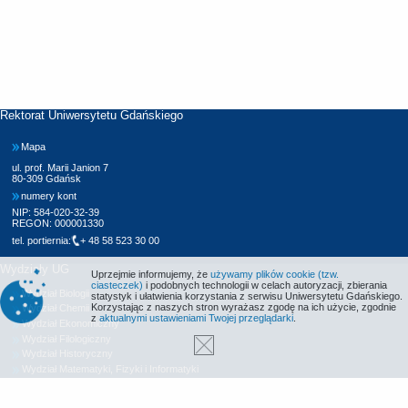
Rektorat Uniwersytetu Gdańskiego
Mapa
ul. prof. Marii Janion 7
80-309 Gdańsk
numery kont
NIP: 584-020-32-39
REGON: 000001330
tel. portiernia:
+ 48 58 523 30 00
Wydziały UG
Uprzejmie informujemy, że
używamy plików cookie (tzw.
ciasteczek)
i podobnych technologii w celach autoryzacji, zbierania
Wydział Biologii
statystyk i ułatwienia korzystania z serwisu Uniwersytetu Gdańskiego.
Korzystając z naszych stron wyrażasz zgodę na ich użycie, zgodnie
Wydział Chemii
z
aktualnymi ustawieniami Twojej przeglądarki
.
Wydział Ekonomiczny
Wydział Filologiczny
Wydział Historyczny
Wydział Matematyki, Fizyki i Informatyki
Wydział Nauk Społecznych
Wydział Oceanografii i Geografii