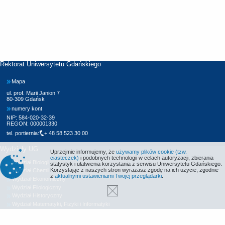
Rektorat Uniwersytetu Gdańskiego
Mapa
ul. prof. Marii Janion 7
80-309 Gdańsk
numery kont
NIP: 584-020-32-39
REGON: 000001330
tel. portiernia:
+ 48 58 523 30 00
Wydziały UG
Uprzejmie informujemy, że
używamy plików cookie (tzw.
ciasteczek)
i podobnych technologii w celach autoryzacji, zbierania
Wydział Biologii
statystyk i ułatwienia korzystania z serwisu Uniwersytetu Gdańskiego.
Korzystając z naszych stron wyrażasz zgodę na ich użycie, zgodnie
Wydział Chemii
z
aktualnymi ustawieniami Twojej przeglądarki
.
Wydział Ekonomiczny
Wydział Filologiczny
Wydział Historyczny
Wydział Matematyki, Fizyki i Informatyki
Wydział Nauk Społecznych
Wydział Oceanografii i Geografii