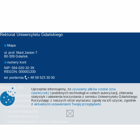
Rektorat Uniwersytetu Gdańskiego
Mapa
ul. prof. Marii Janion 7
80-309 Gdańsk
numery kont
NIP: 584-020-32-39
REGON: 000001330
tel. portiernia:
+ 48 58 523 30 00
Wydziały UG
Uprzejmie informujemy, że
używamy plików cookie (tzw.
ciasteczek)
i podobnych technologii w celach autoryzacji, zbierania
Wydział Biologii
statystyk i ułatwienia korzystania z serwisu Uniwersytetu Gdańskiego.
Korzystając z naszych stron wyrażasz zgodę na ich użycie, zgodnie
Wydział Chemii
z
aktualnymi ustawieniami Twojej przeglądarki
.
Wydział Ekonomiczny
Wydział Filologiczny
Wydział Historyczny
Wydział Matematyki, Fizyki i Informatyki
Wydział Nauk Społecznych
Wydział Oceanografii i Geografii
Wydział Prawa i Administracji