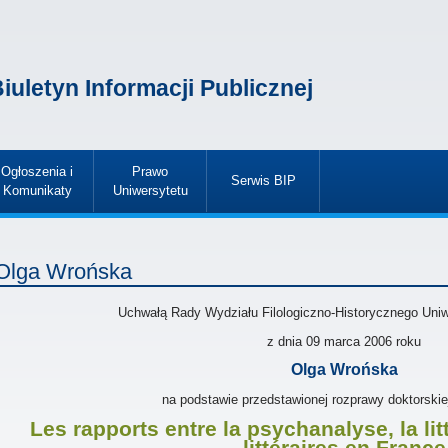
iuletyn Informacji Publicznej
Ogłoszenia i
Prawo
Serwis BIP
Komunikaty
Uniwersytetu
»
»
»
Olga Wrońska
Uchwałą Rady Wydziału Filologiczno-Historycznego Uni
z dnia
09 marca 2006
roku
Olga Wrońska
na podstawie przedstawionej rozprawy doktorskie
Les rapports entre la psychanalyse, la lit
littéraires en France