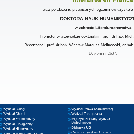
oraz po złożeniu przepisanych egzaminów uzyskała
doktora nauk humanistycz
w zakresie Literaturoznawstwa
Promotor w przewodzie doktorskim: prof. dr hab. Mich
Recenzenci: prof. dr hab. Wiesław Mateusz Malinowski, dr hab.
Dyplom nr 2637.
Wydział Biologii
Wydział Prawa i Administracji
Wydział Chemii
Wydział Zarządzania
Wydział Ekonomiczny
Międzyuczelniany Wydział
Biotechnologii
Wydział Filologiczny
Biblioteka UG
Wydział Historyczny
Centrum Języków Obcych
Wydział Matematyki, Fizyki i