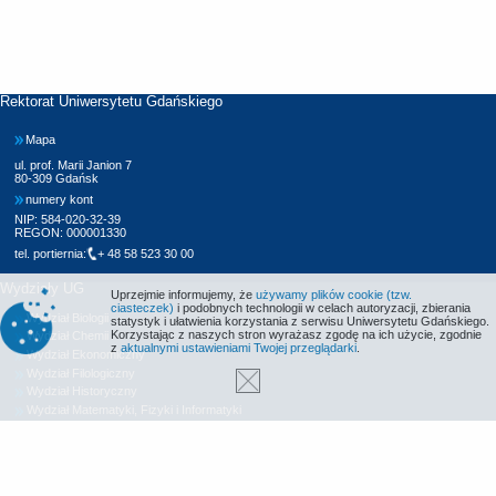
Rektorat Uniwersytetu Gdańskiego
Mapa
ul. prof. Marii Janion 7
80-309 Gdańsk
numery kont
NIP: 584-020-32-39
REGON: 000001330
tel. portiernia:
+ 48 58 523 30 00
Wydziały UG
Uprzejmie informujemy, że
używamy plików cookie (tzw.
ciasteczek)
i podobnych technologii w celach autoryzacji, zbierania
Wydział Biologii
statystyk i ułatwienia korzystania z serwisu Uniwersytetu Gdańskiego.
Korzystając z naszych stron wyrażasz zgodę na ich użycie, zgodnie
Wydział Chemii
z
aktualnymi ustawieniami Twojej przeglądarki
.
Wydział Ekonomiczny
Wydział Filologiczny
Wydział Historyczny
Wydział Matematyki, Fizyki i Informatyki
Wydział Nauk Społecznych
Wydział Oceanografii i Geografii
Wydział Prawa i Administracji
Wydział Zarządzania