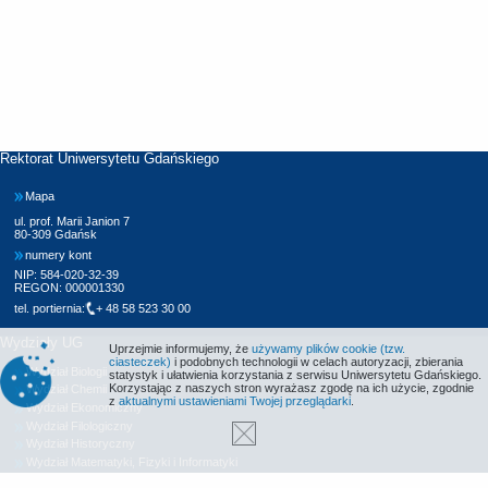
Rektorat Uniwersytetu Gdańskiego
Mapa
ul. prof. Marii Janion 7
80-309 Gdańsk
numery kont
NIP: 584-020-32-39
REGON: 000001330
tel. portiernia:
+ 48 58 523 30 00
Wydziały UG
Uprzejmie informujemy, że
używamy plików cookie (tzw.
ciasteczek)
i podobnych technologii w celach autoryzacji, zbierania
Wydział Biologii
statystyk i ułatwienia korzystania z serwisu Uniwersytetu Gdańskiego.
Korzystając z naszych stron wyrażasz zgodę na ich użycie, zgodnie
Wydział Chemii
z
aktualnymi ustawieniami Twojej przeglądarki
.
Wydział Ekonomiczny
Wydział Filologiczny
Wydział Historyczny
Wydział Matematyki, Fizyki i Informatyki
Wydział Nauk Społecznych