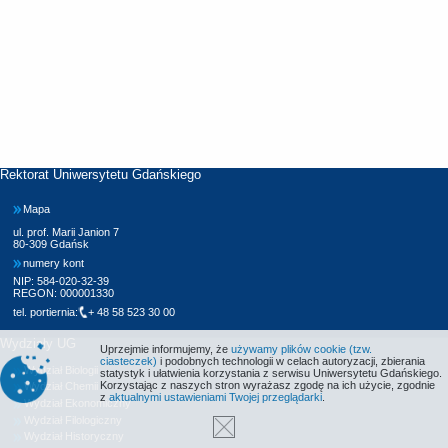
Rektorat Uniwersytetu Gdańskiego
Mapa
ul. prof. Marii Janion 7
80-309 Gdańsk
numery kont
NIP: 584-020-32-39
REGON: 000001330
tel. portiernia:
+ 48 58 523 30 00
Wydziały UG
Uprzejmie informujemy, że
używamy plików cookie (tzw.
ciasteczek)
i podobnych technologii w celach autoryzacji, zbierania
Wydział Biologii
statystyk i ułatwienia korzystania z serwisu Uniwersytetu Gdańskiego.
Korzystając z naszych stron wyrażasz zgodę na ich użycie, zgodnie
Wydział Chemii
z
aktualnymi ustawieniami Twojej przeglądarki
.
Wydział Ekonomiczny
Wydział Filologiczny
Wydział Historyczny