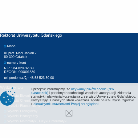
Rektorat Uniwersytetu Gdańskiego
Mapa
ul. prof. Marii Janion 7
80-309 Gdańsk
numery kont
NIP: 584-020-32-39
REGON: 000001330
tel. portiernia:
+ 48 58 523 30 00
Wydziały UG
Uprzejmie informujemy, że
używamy plików cookie (tzw.
ciasteczek)
i podobnych technologii w celach autoryzacji, zbierania
Wydział Biologii
statystyk i ułatwienia korzystania z serwisu Uniwersytetu Gdańskiego.
Korzystając z naszych stron wyrażasz zgodę na ich użycie, zgodnie
Wydział Chemii
z
aktualnymi ustawieniami Twojej przeglądarki
.
Wydział Ekonomiczny
Wydział Filologiczny
Wydział Historyczny
Wydział Matematyki, Fizyki i Informatyki
Wydział Nauk Społecznych
Wydział Oceanografii i Geografii
Wydział Prawa i Administracji