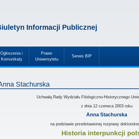
iuletyn Informacji Publicznej
Ogłoszenia i
Prawo
Serwis BIP
Komunikaty
Uniwersytetu
»
»
»
Anna Stachurska
Uchwałą Rady Wydziału Filologiczno-Historycznego Uni
z dnia
12 czerwca 2003
roku
Anna Stachurska
na podstawie przedstawionej rozprawy doktorskie
Historia interpunkcji pol