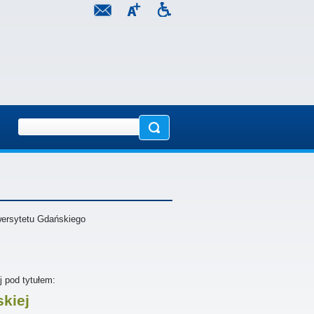
wersytetu Gdańskiego
j pod tytułem:
skiej