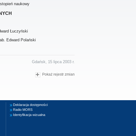
 stopień naukowy
nych
dward Łuczyński
hab. Edward Polański
Gdańsk, 15 lipca 2003 r.
Pokaż rejestr zmian
Deklaracja dostępności
Radio MORS
Identyfikacja wizualna