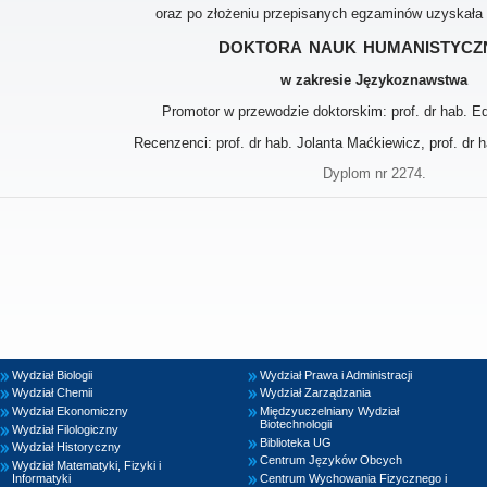
oraz po złożeniu przepisanych egzaminów uzyskała
doktora nauk humanistycz
w zakresie Językoznawstwa
Promotor w przewodzie doktorskim: prof. dr hab. E
Recenzenci: prof. dr hab. Jolanta Maćkiewicz, prof. dr 
Dyplom nr 2274.
Wydział Biologii
Wydział Prawa i Administracji
Wydział Chemii
Wydział Zarządzania
Wydział Ekonomiczny
Międzyuczelniany Wydział
Biotechnologii
Wydział Filologiczny
Biblioteka UG
Wydział Historyczny
Centrum Języków Obcych
Wydział Matematyki, Fizyki i
Informatyki
Centrum Wychowania Fizycznego i