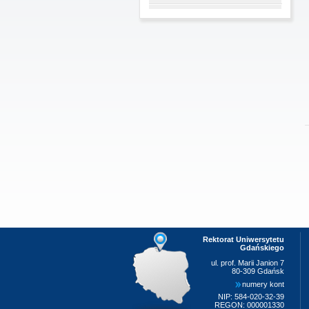
Rektorat Uniwersytetu
Gdańskiego
ul. prof. Marii Janion 7
80-309 Gdańsk
numery kont
NIP: 584-020-32-39
REGON: 000001330