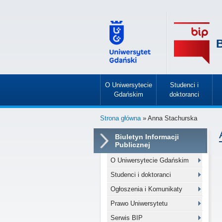
B
O Uniwersytecie
Studenci i
Gdańskim
doktoranci
»
»
Strona główna
» Anna Stachurska
Biuletyn Informacji
Publicznej
O Uniwersytecie Gdańskim
Studenci i doktoranci
Ogłoszenia i Komunikaty
Prawo Uniwersytetu
Serwis BIP