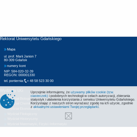
Rektorat Uniwersytetu Gdańskiego
Mapa
ul. prof. Marii Janion 7
80-309 Gdańsk
numery kont
NIP: 584-020-32-39
REGON: 000001330
tel. portiernia:
+ 48 58 523 30 00
Wydziały UG
Uprzejmie informujemy, że
używamy plików cookie (tzw.
ciasteczek)
i podobnych technologii w celach autoryzacji, zbierania
Wydział Biologii
statystyk i ułatwienia korzystania z serwisu Uniwersytetu Gdańskiego.
Korzystając z naszych stron wyrażasz zgodę na ich użycie, zgodnie
Wydział Chemii
z
aktualnymi ustawieniami Twojej przeglądarki
.
Wydział Ekonomiczny
Wydział Filologiczny
Wydział Historyczny
Wydział Matematyki, Fizyki i Informatyki
Wydział Nauk Społecznych
Wydział Oceanografii i Geografii