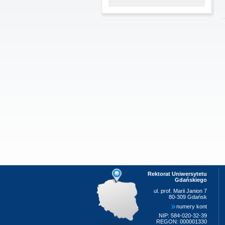
Rektorat Uniwersytetu
Gdańskiego
ul. prof. Marii Janion 7
80-309 Gdańsk
numery kont
NIP: 584-020-32-39
REGON: 000001330