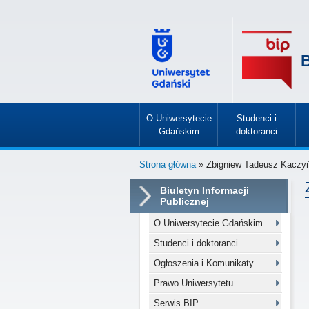
B
O Uniwersytecie
Studenci i
Gdańskim
doktoranci
»
»
Strona główna
» Zbigniew Tadeusz Kaczy
Biuletyn Informacji
Publicznej
O Uniwersytecie Gdańskim
Studenci i doktoranci
Ogłoszenia i Komunikaty
Prawo Uniwersytetu
Serwis BIP