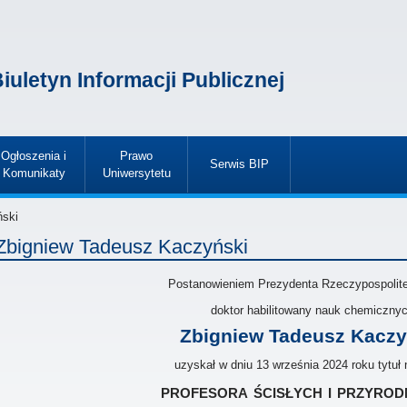
iuletyn Informacji Publicznej
Ogłoszenia i
Prawo
Serwis BIP
Komunikaty
Uniwersytetu
»
»
»
ński
Zbigniew Tadeusz Kaczyński
Postanowieniem Prezydenta Rzeczypospolitej
doktor habilitowany nauk chemiczny
Zbigniew Tadeusz Kaczy
uzyskał w dniu 13 września 2024 roku tytuł
profesora ścisłych i przyrod