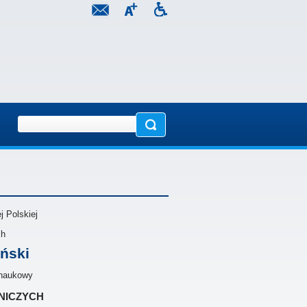
 Polskiej
ch
ński
 naukowy
niczych