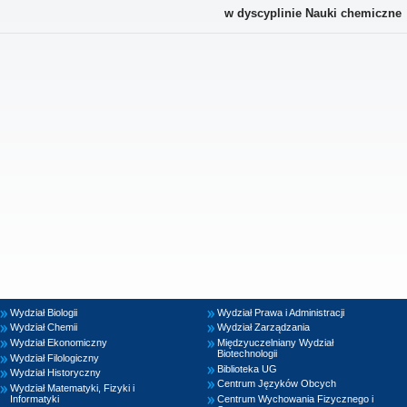
w dyscyplinie Nauki chemiczne
Wydział Biologii
Wydział Prawa i Administracji
Wydział Chemii
Wydział Zarządzania
Wydział Ekonomiczny
Międzyuczelniany Wydział
Biotechnologii
Wydział Filologiczny
Biblioteka UG
Wydział Historyczny
Centrum Języków Obcych
Wydział Matematyki, Fizyki i
Informatyki
Centrum Wychowania Fizycznego i