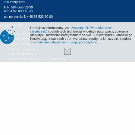
numery kont
NIP: 584-020-32-39
REGON: 000001330
tel. portiernia:
+ 48 58 523 30 00
Wydziały UG
Uprzejmie informujemy, że
używamy plików cookie (tzw.
ciasteczek)
i podobnych technologii w celach autoryzacji, zbierania
Wydział Biologii
statystyk i ułatwienia korzystania z serwisu Uniwersytetu Gdańskiego.
Korzystając z naszych stron wyrażasz zgodę na ich użycie, zgodnie
Wydział Chemii
z
aktualnymi ustawieniami Twojej przeglądarki
.
Wydział Ekonomiczny
Wydział Filologiczny
Wydział Historyczny
Wydział Matematyki, Fizyki i Informatyki
Wydział Nauk Społecznych
Wydział Oceanografii i Geografii
Wydział Prawa i Administracji
Wydział Zarządzania
Międzyuczelniany Wydział Biotechnologii
Biblioteka UG
Centrum Języków Obcych
Centrum Wychowania Fizycznego i Sportu
Wydawnictwo UG
Biuro Karier UG
Deklaracja dostępności
Radio MORS
Informacje o stronie WWW