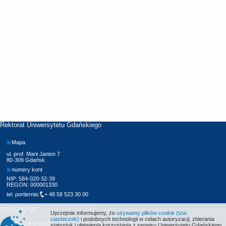
Rektorat Uniwersytetu Gdańskiego
Mapa
ul. prof. Marii Janion 7
80-309 Gdańsk
numery kont
NIP: 584-020-32-39
REGON: 000001330
tel. portiernia:
+ 48 58 523 30 00
Wydziały UG
Uprzejmie informujemy, że
używamy plików cookie (tzw.
ciasteczek)
i podobnych technologii w celach autoryzacji, zbierania
Wydział Biologii
statystyk i ułatwienia korzystania z serwisu Uniwersytetu Gdańskiego.