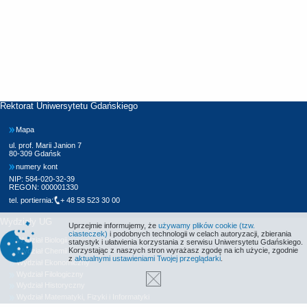
Rektorat Uniwersytetu Gdańskiego
Mapa
ul. prof. Marii Janion 7
80-309 Gdańsk
numery kont
NIP: 584-020-32-39
REGON: 000001330
tel. portiernia:
+ 48 58 523 30 00
Wydziały UG
Uprzejmie informujemy, że
używamy plików cookie (tzw.
ciasteczek)
i podobnych technologii w celach autoryzacji, zbierania
Wydział Biologii
statystyk i ułatwienia korzystania z serwisu Uniwersytetu Gdańskiego.
Korzystając z naszych stron wyrażasz zgodę na ich użycie, zgodnie
Wydział Chemii
z
aktualnymi ustawieniami Twojej przeglądarki
.
Wydział Ekonomiczny
Wydział Filologiczny
Wydział Historyczny
Wydział Matematyki, Fizyki i Informatyki