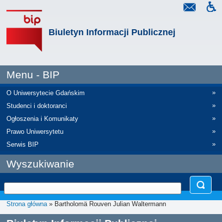
Biuletyn Informacji Publicznej
Menu - BIP
»
O Uniwersytecie Gdańskim
»
Studenci i doktoranci
»
Ogłoszenia i Komunikaty
»
Prawo Uniwersytetu
»
Serwis BIP
Wyszukiwanie
Strona główna
» Bartholomä Rouven Julian Waltermann