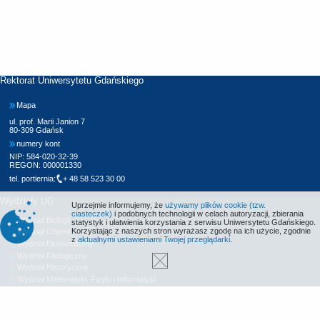
Rektorat Uniwersytetu Gdańskiego
Mapa
ul. prof. Marii Janion 7
80-309 Gdańsk
numery kont
NIP: 584-020-32-39
REGON: 000001330
tel. portiernia:
+ 48 58 523 30 00
Wydziały UG
Uprzejmie informujemy, że
używamy plików cookie (tzw.
ciasteczek)
i podobnych technologii w celach autoryzacji, zbierania
Wydział Biologii
statystyk i ułatwienia korzystania z serwisu Uniwersytetu Gdańskiego.
Korzystając z naszych stron wyrażasz zgodę na ich użycie, zgodnie
Wydział Chemii
z
aktualnymi ustawieniami Twojej przeglądarki
.
Wydział Ekonomiczny
Wydział Filologiczny
Wydział Historyczny
Wydział Matematyki, Fizyki i Informatyki
Wydział Nauk Społecznych
Wydział Oceanografii i Geografii
Wydział Prawa i Administracji