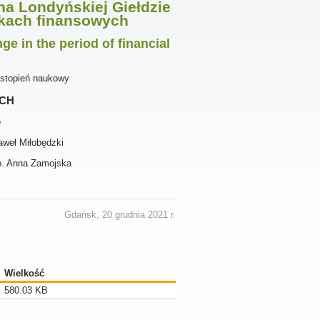
a Londyńskiej Giełdzie
ynkach finansowych
e in the period of financial
 stopień naukowy
ch
e
aweł Miłobędzki
ab. Anna Zamojska
Gdańsk, 20 grudnia 2021 r.
Wielkość
580.03 KB