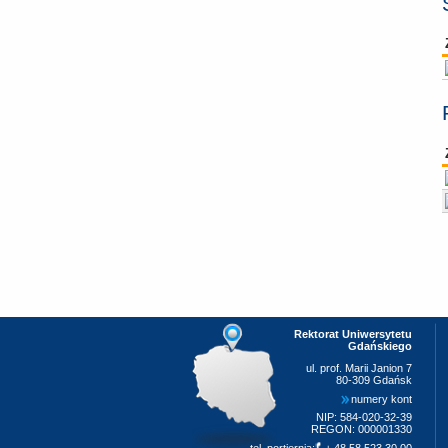
Rektorat Uniwersytetu
Gdańskiego
ul. prof. Marii Janion 7
80-309 Gdańsk
numery kont
NIP: 584-020-32-39
REGON: 000001330
tel. portiernia:
+ 48 58 523 30 00