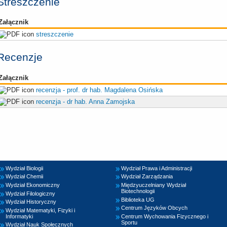
Streszczenie
Załącznik
streszczenie
Recenzje
Załącznik
recenzja - prof. dr hab. Magdalena Osińska
recenzja - dr hab. Anna Zamojska
Wydział Biologii
Wydział Prawa i Administracji
Wydział Chemii
Wydział Zarządzania
Wydział Ekonomiczny
Międzyuczelniany Wydział
Biotechnologii
Wydział Filologiczny
Biblioteka UG
Wydział Historyczny
Centrum Języków Obcych
Wydział Matematyki, Fizyki i
Informatyki
Centrum Wychowania Fizycznego i
Sportu
Wydział Nauk Społecznych