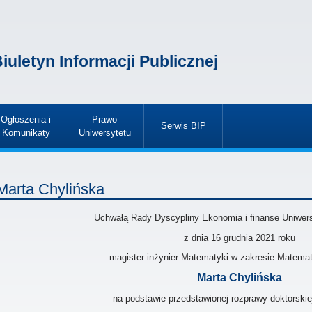
iuletyn Informacji Publicznej
Ogłoszenia i
Prawo
Serwis BIP
Komunikaty
Uniwersytetu
»
»
»
Marta Chylińska
Uchwałą Rady Dyscypliny Ekonomia i finanse Uniwer
z dnia
16 grudnia 2021
roku
magister inżynier Matematyki w zakresie Matemat
Marta Chylińska
na podstawie przedstawionej rozprawy doktorskie