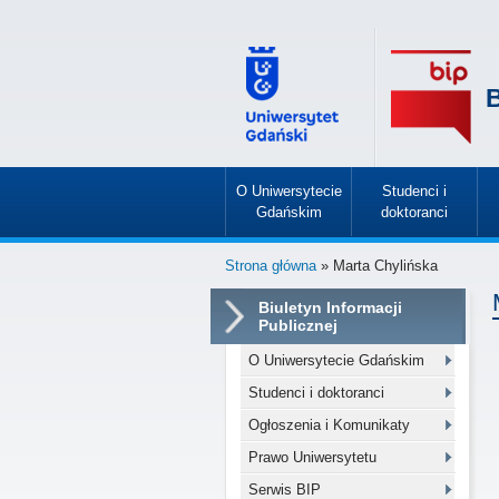
B
O Uniwersytecie
Studenci i
Gdańskim
doktoranci
»
»
Strona główna
» Marta Chylińska
Biuletyn Informacji
Publicznej
O Uniwersytecie Gdańskim
Studenci i doktoranci
Ogłoszenia i Komunikaty
Prawo Uniwersytetu
Serwis BIP