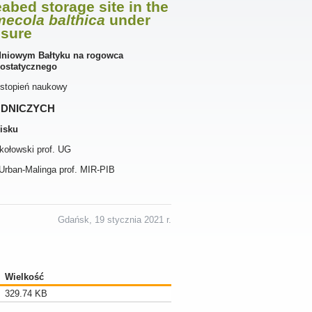
abed storage site in the
mecola balthica
under
ssure
dniowym Bałtyku na rogowca
ostatycznego
 stopień naukowy
odniczych
isku
kołowski prof. UG
 Urban-Malinga prof. MIR-PIB
Gdańsk, 19 stycznia 2021 r.
Wielkość
329.74 KB