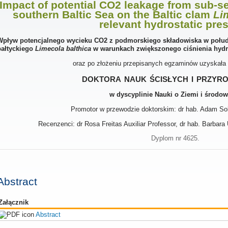
Impact of potential CO2 leakage from sub-se
southern Baltic Sea on the Baltic clam
Li
relevant hydrostatic pre
Wpływ potencjalnego wycieku CO2 z podmorskiego składowiska w połu
bałtyckiego
Limecola balthica
w warunkach zwiększonego ciśnienia hydr
oraz po złożeniu przepisanych egzaminów uzyskała
doktora nauk ścisłych i przyr
w dyscyplinie Nauki o Ziemi i środow
Promotor w przewodzie doktorskim: dr hab. Adam So
Recenzenci: dr Rosa Freitas Auxiliar Professor, dr hab. Barbara
Dyplom nr 4625.
Abstract
Załącznik
Abstract