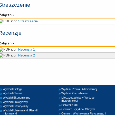
Streszczenie
Załącznik
Streszczenie
Recenzje
Załącznik
Recenzja 1
Recenzja 2
Wydział Biologii
Wydział Prawa i Administracji
Wydział Chemii
Wydział Zarządzania
Wydział Ekonomiczny
Międzyuczelniany Wydział
Biotechnologii
Wydział Filologiczny
Biblioteka UG
Wydział Historyczny
Centrum Języków Obcych
Wydział Matematyki, Fizyki i
Informatyki
Centrum Wychowania Fizycznego i