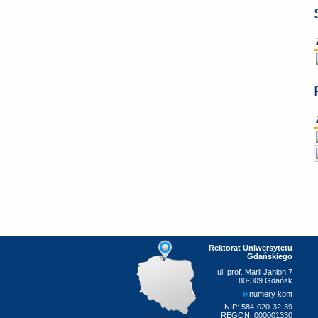
Rektorat Uniwersytetu
Gdańskiego
ul. prof. Marii Janion 7
80-309 Gdańsk
numery kont
NIP: 584-020-32-39
REGON: 000001330