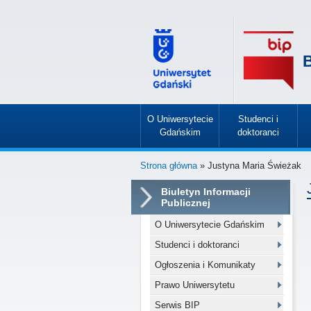
B
O Uniwersytecie
Studenci i
Gdańskim
doktoranci
»
»
Strona główna
» Justyna Maria Świeżak
Biuletyn Informacji
Publicznej
O Uniwersytecie Gdańskim
Studenci i doktoranci
Ogłoszenia i Komunikaty
Prawo Uniwersytetu
Serwis BIP