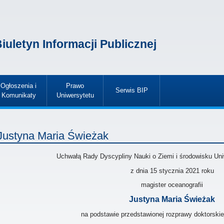
iuletyn Informacji Publicznej
Ogłoszenia i
Prawo
Serwis BIP
Komunikaty
Uniwersytetu
»
»
»
Justyna Maria Świeżak
Uchwałą Rady Dyscypliny Nauki o Ziemi i środowisku Un
z dnia
15 stycznia 2021
roku
magister oceanografii
Justyna Maria Świeżak
na podstawie przedstawionej rozprawy doktorskie