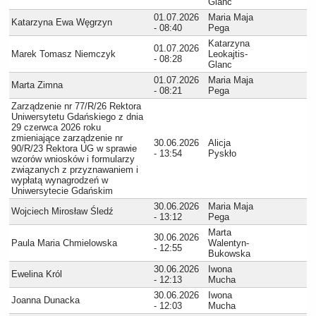
Glanc
01.07.2026
Maria Maja
Katarzyna Ewa Węgrzyn
- 08:40
Pega
Katarzyna
01.07.2026
Marek Tomasz Niemczyk
Leokajtis-
- 08:28
Glanc
01.07.2026
Maria Maja
Marta Zimna
- 08:21
Pega
Zarządzenie nr 77/R/26 Rektora
Uniwersytetu Gdańskiego z dnia
29 czerwca 2026 roku
zmieniające zarządzenie nr
30.06.2026
Alicja
90/R/23 Rektora UG w sprawie
- 13:54
Pyskło
wzorów wniosków i formularzy
związanych z przyznawaniem i
wypłatą wynagrodzeń w
Uniwersytecie Gdańskim
30.06.2026
Maria Maja
Wojciech Mirosław Śledź
- 13:12
Pega
Marta
30.06.2026
Paula Maria Chmielowska
Walentyn-
- 12:55
Bukowska
30.06.2026
Iwona
Ewelina Król
- 12:13
Mucha
30.06.2026
Iwona
Joanna Dunacka
- 12:03
Mucha