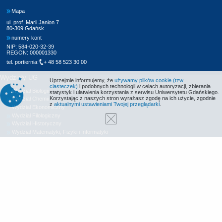
Mapa
ul. prof. Marii Janion 7
80-309 Gdańsk
numery kont
NIP: 584-020-32-39
REGON: 000001330
tel. portiernia:
+ 48 58 523 30 00
Wydziały UG
Uprzejmie informujemy, że
używamy plików cookie (tzw.
ciasteczek)
i podobnych technologii w celach autoryzacji, zbierania
Wydział Biologii
statystyk i ułatwienia korzystania z serwisu Uniwersytetu Gdańskiego.
Korzystając z naszych stron wyrażasz zgodę na ich użycie, zgodnie
Wydział Chemii
z
aktualnymi ustawieniami Twojej przeglądarki
.
Wydział Ekonomiczny
Wydział Filologiczny
Wydział Historyczny
Wydział Matematyki, Fizyki i Informatyki
Wydział Nauk Społecznych
Wydział Oceanografii i Geografii
Wydział Prawa i Administracji
Wydział Zarządzania
Międzyuczelniany Wydział Biotechnologii
Biblioteka UG
Centrum Języków Obcych
Centrum Wychowania Fizycznego i Sportu
Wydawnictwo UG
Biuro Karier UG