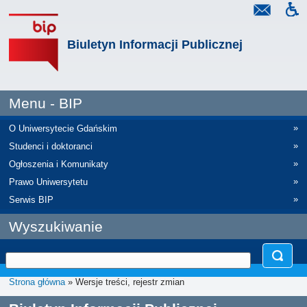
Biuletyn Informacji Publicznej
Menu - BIP
»
O Uniwersytecie Gdańskim
»
Studenci i doktoranci
»
Ogłoszenia i Komunikaty
»
Prawo Uniwersytetu
»
Serwis BIP
Wyszukiwanie
Strona główna
» Wersje treści, rejestr zmian