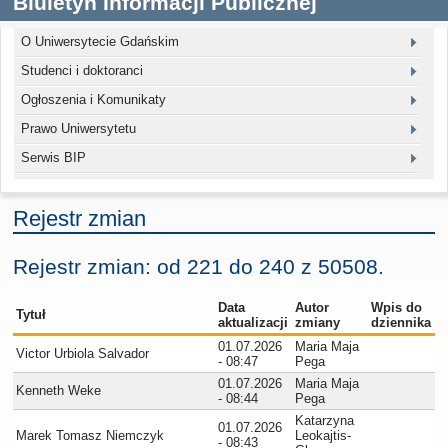
Biuletyn Informacji Publicznej
O Uniwersytecie Gdańskim
Studenci i doktoranci
Ogłoszenia i Komunikaty
Prawo Uniwersytetu
Serwis BIP
Rejestr zmian
Rejestr zmian: od 221 do 240 z 50508.
Data
Autor
Wpis do
Tytuł
aktualizacji
zmiany
dziennika
01.07.2026
Maria Maja
Victor Urbiola Salvador
- 08:47
Pega
01.07.2026
Maria Maja
Kenneth Weke
- 08:44
Pega
Katarzyna
01.07.2026
Marek Tomasz Niemczyk
Leokajtis-
- 08:43