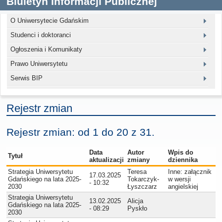
Biuletyn Informacji Publicznej
O Uniwersytecie Gdańskim
Studenci i doktoranci
Ogłoszenia i Komunikaty
Prawo Uniwersytetu
Serwis BIP
Rejestr zmian
Rejestr zmian: od 1 do 20 z 31.
Data
Autor
Wpis do
Tytuł
aktualizacji
zmiany
dziennika
Strategia Uniwersytetu
Teresa
Inne: załącznik
17.03.2025
Gdańskiego na lata 2025-
Tokarczyk-
w wersji
- 10:32
2030
Łyszczarz
angielskiej
Strategia Uniwersytetu
13.02.2025
Alicja
Gdańskiego na lata 2025-
- 08:29
Pyskło
2030