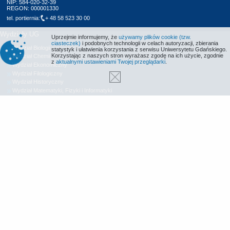
NIP: 584-020-32-39
REGON: 000001330
tel. portiernia:
+ 48 58 523 30 00
Wydziały UG
Uprzejmie informujemy, że
używamy plików cookie (tzw.
ciasteczek)
i podobnych technologii w celach autoryzacji, zbierania
Wydział Biologii
statystyk i ułatwienia korzystania z serwisu Uniwersytetu Gdańskiego.
Korzystając z naszych stron wyrażasz zgodę na ich użycie, zgodnie
Wydział Chemii
z
aktualnymi ustawieniami Twojej przeglądarki
.
Wydział Ekonomiczny
Wydział Filologiczny
Wydział Historyczny
Wydział Matematyki, Fizyki i Informatyki
Wydział Nauk Społecznych
Wydział Oceanografii i Geografii
Wydział Prawa i Administracji
Wydział Zarządzania
Międzyuczelniany Wydział Biotechnologii
Biblioteka UG
Centrum Języków Obcych
Centrum Wychowania Fizycznego i Sportu
Wydawnictwo UG
Biuro Karier UG
Deklaracja dostępności
Radio MORS
Informacje o stronie WWW
Identyfikacja wizualna