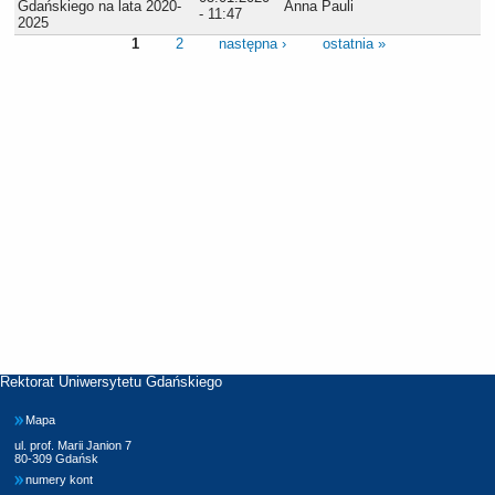
Gdańskiego na lata 2020-
Anna Pauli
- 11:47
2025
1
2
następna ›
ostatnia »
Rektorat Uniwersytetu Gdańskiego
Mapa
ul. prof. Marii Janion 7
80-309 Gdańsk
numery kont