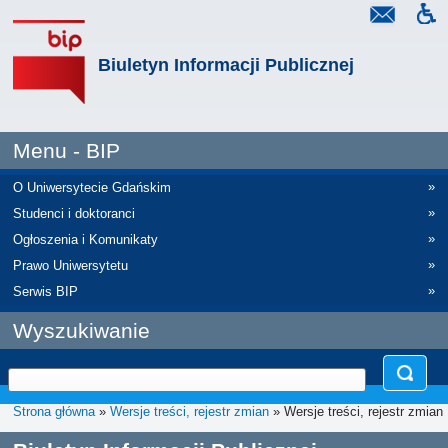
Biuletyn Informacji Publicznej
Menu - BIP
»
O Uniwersytecie Gdańskim
»
Studenci i doktoranci
»
Ogłoszenia i Komunikaty
»
Prawo Uniwersytetu
»
Serwis BIP
Wyszukiwanie
Strona główna
»
Wersje treści, rejestr zmian
» Wersje treści, rejestr zmian