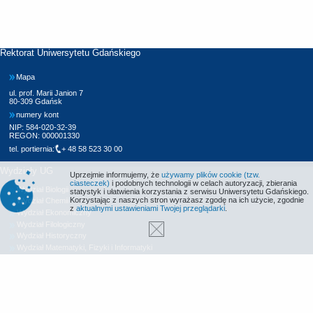
Rektorat Uniwersytetu Gdańskiego
Mapa
ul. prof. Marii Janion 7
80-309 Gdańsk
numery kont
NIP: 584-020-32-39
REGON: 000001330
tel. portiernia:
+ 48 58 523 30 00
Wydziały UG
Uprzejmie informujemy, że
używamy plików cookie (tzw.
ciasteczek)
i podobnych technologii w celach autoryzacji, zbierania
Wydział Biologii
statystyk i ułatwienia korzystania z serwisu Uniwersytetu Gdańskiego.
Korzystając z naszych stron wyrażasz zgodę na ich użycie, zgodnie
Wydział Chemii
z
aktualnymi ustawieniami Twojej przeglądarki
.
Wydział Ekonomiczny
Wydział Filologiczny
Wydział Historyczny
Wydział Matematyki, Fizyki i Informatyki
Wydział Nauk Społecznych
Wydział Oceanografii i Geografii
Wydział Prawa i Administracji
Wydział Zarządzania
Międzyuczelniany Wydział Biotechnologii