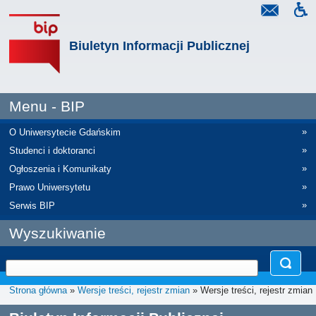
Biuletyn Informacji Publicznej
Menu - BIP
»
O Uniwersytecie Gdańskim
»
Studenci i doktoranci
»
Ogłoszenia i Komunikaty
»
Prawo Uniwersytetu
»
Serwis BIP
Wyszukiwanie
Strona główna
»
Wersje treści, rejestr zmian
» Wersje treści, rejestr zmian